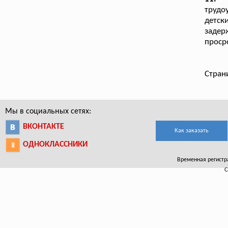
трудо
детск
задер
проср
Стран
Мы в социальных сетях:
ВКОНТАКТЕ
Как заказать
ОДНОКЛАССНИКИ
Временная регистра
С