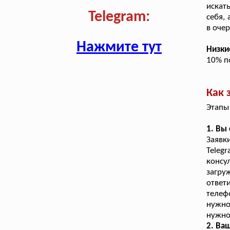
искат
Telegram:
себя,
в оче
Нажмите тут
Низки
10% п
Как 
Этапы
1. Вы
Заявк
Teleg
конс
загру
ответ
телеф
нужно
нужно
2. Ва