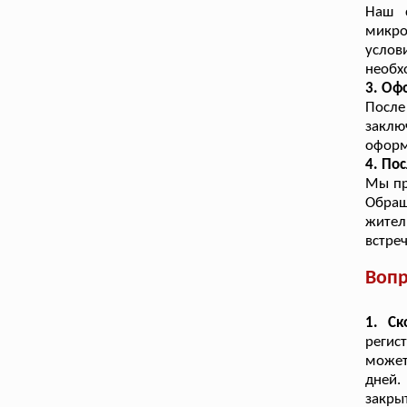
Наш 
микр
услов
необх
3. Оф
После
заклю
оформ
4. По
Мы пр
Обращ
жител
встре
Вопр
1. Ск
регис
может
дней.
закрыт