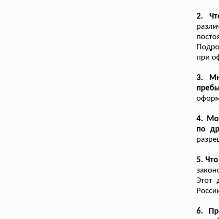
2. Чт
разли
посто
Подро
при о
3. М
пребы
оформ
4. Мо
по др
разре
5. Чт
закон
Этот 
Росси
6. Пр