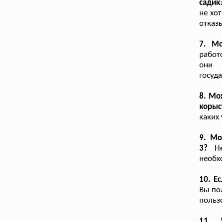
садик
не хо
отказ
7. Мо
работ
они 
госуд
8. Мо
корыс
каких
9. Мо
3?
Не
необх
10. Е
Вы по
польз
11. 