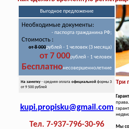
Выгодное предложение
Необходимые документы:
- паспорта гражданина РФ;
Стоимость :
от 8 000
рублей - 1 человек (3 месяца)
от 7 000
рублей - 1 человек
Бесплатно
несовершеннолетние
Три 
На заметку
- средняя оплата
официальной
формы 3
от 9 500 рублей
Гаран
прав
kupi.propisku@gmail.com
гаран
недви
Тел. 7-937-796-30-96
Мы со