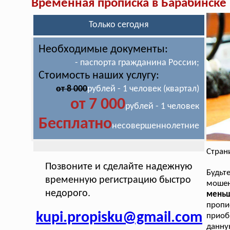
Временная прописка в Барабинске
Только сегодня
Необходимые документы:
- паспорта гражданина России;
Стоимость наших услугу:
от 8 000
рублей - 1 человек (квартал)
от 7 000
рублей - 1 человек
Бесплатно
несовершеннолетние
Стран
Позвоните и сделайте надежную
Будь
временную регистрацию быстро
мошен
недорого.
меньш
пропи
kupi.propisku@gmail.com
приоб
данну