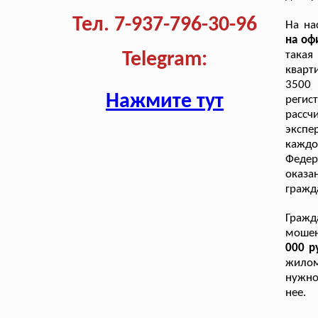
Тел. 7-937-796-30-96
На на
на оф
такая
Telegram:
кварт
3500
Нажмите тут
реги
рассч
экспе
кажд
Федер
оказа
гражд
Гражд
мошен
000 р
жилом
нужно
нее.