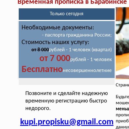
Временная прописка в Барабинске
Только сегодня
Необходимые документы:
- паспорта гражданина России;
Стоимость наших услугу:
от 8 000
рублей - 1 человек (квартал)
от 7 000
рублей - 1 человек
Бесплатно
несовершеннолетние
Стран
Позвоните и сделайте надежную
Будь
временную регистрацию быстро
мошен
недорого.
меньш
пропи
kupi.propisku@gmail.com
приоб
данну