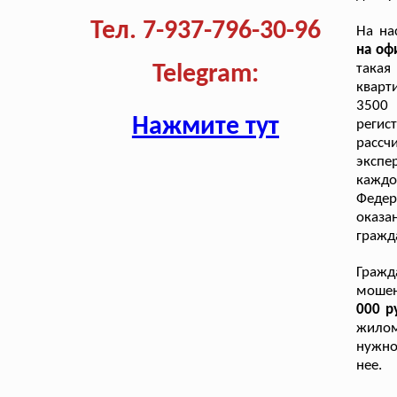
Тел. 7-937-796-30-96
На на
на оф
такая
Telegram:
кварт
3500
Нажмите тут
реги
рассч
экспе
кажд
Федер
оказа
гражд
Гражд
мошен
000 р
жилом
нужно
нее.